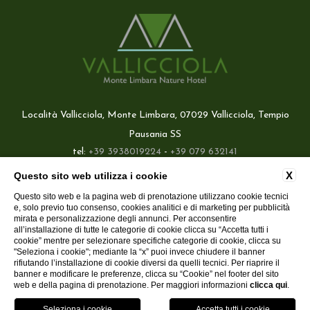
Località Vallicciola, Monte Limbara, 07029 Vallicciola, Tempio
Pausania SS
tel:
+39 3938019224
-
+39 079 632141
e-mail:
info@hotelvallicciola.com
X
Questo sito web utilizza i cookie
P.Iva: 02660420908
Questo sito web e la pagina web di prenotazione utilizzano cookie tecnici
Garanzia del miglior prezzo
e, solo previo tuo consenso, cookies analitici e di marketing per pubblicità
CONTATTI
DATI SOCIETARI
PRIVACY
COOKIE
mirata e personalizzazione degli annunci. Per acconsentire
Delizioso welcome drink incluso
ACCESSIBILITY
all’installazione di tutte le categorie di cookie clicca su “Accetta tutti i
cookie” mentre per selezionare specifiche categorie di cookie, clicca su
"Seleziona i cookie"; mediante la “x” puoi invece chiudere il banner
rifiutando l’installazione di cookie diversi da quelli tecnici. Per riaprire il
banner e modificare le preferenze, clicca su “Cookie” nel footer del sito
1
web e della pagina di prenotazione. Per maggiori informazioni
clicca qui
.
WEBSITE BY BLASTNESS