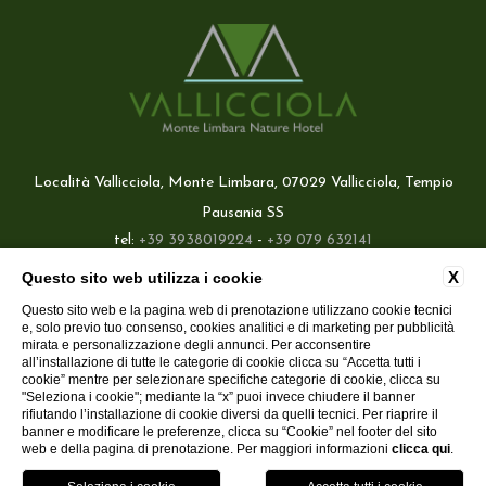
Località Vallicciola, Monte Limbara, 07029 Vallicciola, Tempio
Pausania SS
tel:
+39 3938019224
-
+39 079 632141
e-mail:
info@hotelvallicciola.com
X
Questo sito web utilizza i cookie
P.Iva: 02660420908
Questo sito web e la pagina web di prenotazione utilizzano cookie tecnici
Garanzia del miglior prezzo
e, solo previo tuo consenso, cookies analitici e di marketing per pubblicità
CONTATTI
DATI SOCIETARI
PRIVACY
COOKIE
mirata e personalizzazione degli annunci. Per acconsentire
Delizioso welcome drink incluso
ACCESSIBILITY
all’installazione di tutte le categorie di cookie clicca su “Accetta tutti i
cookie” mentre per selezionare specifiche categorie di cookie, clicca su
"Seleziona i cookie"; mediante la “x” puoi invece chiudere il banner
rifiutando l’installazione di cookie diversi da quelli tecnici. Per riaprire il
banner e modificare le preferenze, clicca su “Cookie” nel footer del sito
1
web e della pagina di prenotazione. Per maggiori informazioni
clicca qui
.
WEBSITE BY BLASTNESS